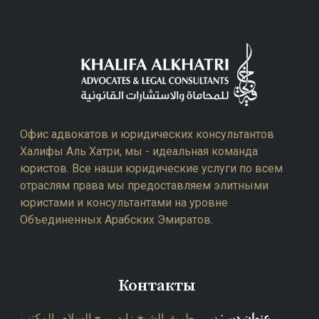
Офис адвокатов и юридических консультантов
Халифы Аль Хатри, мы - идеальная команда
юристов. Все наши юридические услуги по всем
отраслям права мы предоставляем элитными
юристами и консультантами на уровне
Объединенных Арабских Эмиратов.
Контакты
عنوان دبي:
دبي، طريق الشيخ زايد، برج السلام، المكتب