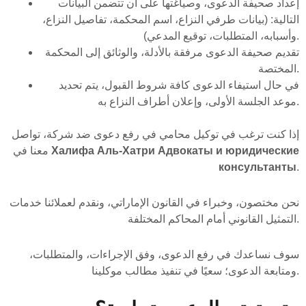
إعداد صحيفة الدعوى، وصياغتها على أن تتضمن البيانات
التالية: (بيانات طرفي النزاع، اسم المحكمة، تفاصيل النزاع،
وأسبابه، المتطلبات، توقيع المدعي).
تقديم صحيفة الدعوى مرفقة بالأدلة، والوثائق إلى المحكمة
المختصة.
في حال استيفاء الدعوى كافة شروط القبول، يتم تحديد
موعد الجلسة الأولى، وإعلان أطراف النزاع به.
إذا كنت ترغب في توكيل محامي في رفع دعوى ضد شركة، تواصل
Халифа Аль-Хатри Адвокаты и юридические
معنا في
консультанты
.
نحن مختصون، وخبراء في القانون الإماراتي، ونقدم لعملائنا خدمات
التمثيل القانوني أمام المحاكم المختلفة.
سوف نساعدك في رفع الدعوى، وفق الإجراءات، والمتطلبات،
ومتابعة الدعوى؛ سعيًا في تنفيذ مطالب موكلينا.