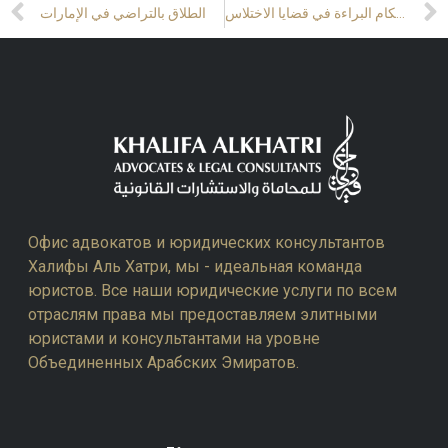
Prev
أحكام البراءة في قضايا الاختلاس
الطلاق بالتراضي في الإمارات
Офис адвокатов и юридических консультантов
Халифы Аль Хатри, мы - идеальная команда
юристов. Все наши юридические услуги по всем
отраслям права мы предоставляем элитными
юристами и консультантами на уровне
Объединенных Арабских Эмиратов.