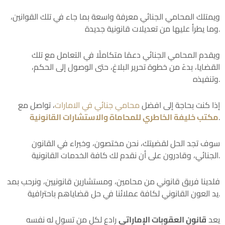
ويمتلك المحامي الجنائي معرفة واسعة بما جاء في تلك القوانين،
وما يطرأ عليها من تعديلات قانونية جديدة.
ويقدم المحامي الجنائي دعمًا متكاملًا في التعامل مع تلك
القضايا، بدءً من خطوة تحرير البلاغ، حتى الوصول إلى الحكم،
وتنفيذه.
إذا كنت بحاجة إلى افضل
محامي جنائي في الامارات
، تواصل مع
.
مكتب خليفة الخاطري للمحاماة والاستشارات القانونية
سوف تجد الحل لقضيتك، نحن مختصون، وخبراء في القانون
الجنائي، وقادرون على أن نقدم لك كافة الخدمات القانونية.
فلدينا فريق قانوني من محامين، ومستشارين قانونيين، ونرحب بمد
يد العون القانوني لكافة عملائنا في حل قضاياهم باحترافية.
يعد
قانون العقوبات الإماراتي
رادع لكل من تسول له نفسه