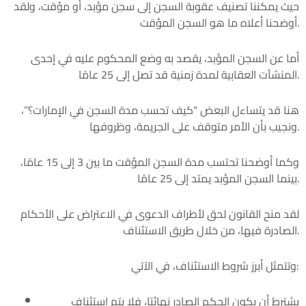
حيث يمكننا تصنيف عقوبة السجن إلى سجن مؤبد، أو مؤقت، ولقد
أوضحنا أعلاه ما هو السجن المؤقت.
أما عن السجن المؤبد، يقصد به وضع المحكوم عليه في إحدى
المنشآت العقابية لمدة زمنية قد تصل إلى 25 عامًا.
هنا قد يتساءل البعض “كيف تحسب مدة السجن في الإمارات؟”،
ونجيب بأن الأمر متوقف على الجريمة، وظروفها.
وكما أوضحنا تحتسب مدة السجن المؤقت ما بين 3 إلى 15 عامًا،
بينما السجن المؤبد يمتد إلى 25 عامًا.
لقد منح القانون لحق لأطراف الدعوى في الاعتراض على الأحكام
الصادرة فيها، من خلال طريق الاستئناف.
وتتمثل أبرز شروط الاستئناف، في الآتي:
يشترط أن يكون الحكم الصادر نهائيًا، فلا يتم استئناف