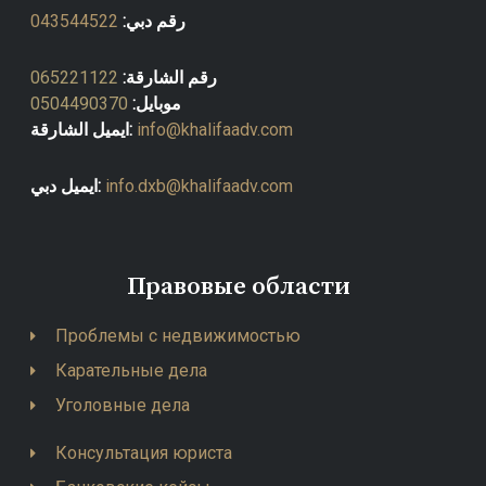
رقم دبي:
043544522
رقم الشارقة:
065221122
موبايل:
0504490370
info@khalifaadv.com
ايميل الشارقة:
info.dxb@khalifaadv.com
ايميل دبي:
Правовые области
Проблемы с недвижимостью
Карательные дела
Уголовные дела
Консультация юриста