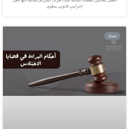
إجرامي قانوني ينطوي
قضايا