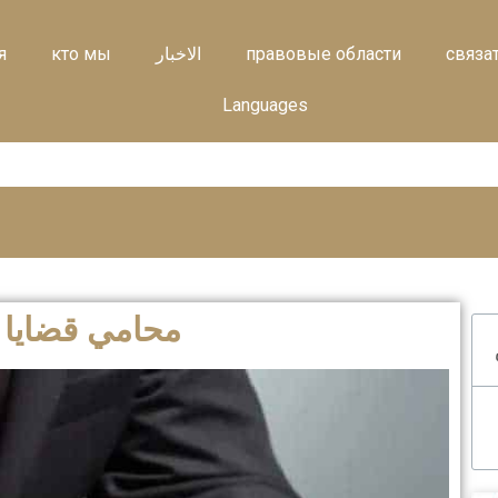
связа
правовые области
الاخبار
кто мы
я
Languages
محامي قضايا ا