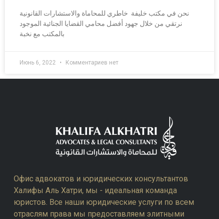
نحن في مكتب خليفة خاطري للمحاماة والاستشارات القانونية
نرتقي من خلال جهود أفضل محامي القضايا الجنائية الموجود
بالمكتب مع نخبة
Июнь 6, 2022
Комментариев нет
Офис адвокатов и юридических консультантов
Халифы Аль Хатри, мы - идеальная команда
юристов. Все наши юридические услуги по всем
отраслям права мы предоставляем элитными