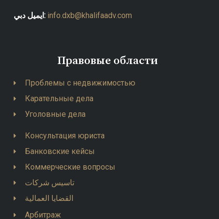
ايميل دبي:
info.dxb@khalifaadv.com
Правовые области
Проблемы с недвижимостью
Карательные дела
Уголовные дела
Консультация юриста
Банковские кейсы
Коммерческие вопросы
تاسيس شركات
القضايا العمالية
Арбитраж