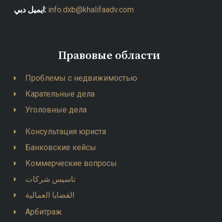
ايميل دبي:
info.dxb@khalifaadv.com
Правовые области
Проблемы с недвижимостью
Карательные дела
Уголовные дела
Консультация юриста
Банковские кейсы
Коммерческие вопросы
تاسيس شركات
القضايا العمالية
Арбитраж