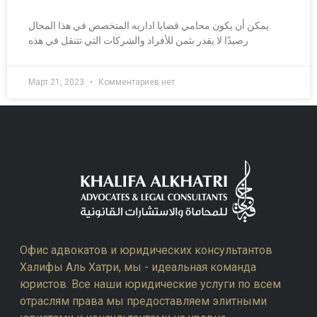
يمكن أن يكون محامي قضايا اداريه المتخصص في هذا المجال
رصيدًا لا يقدر بثمن للأفراد والشركات التي تتنقل في هذه
Март 21, 2023
Комментариев нет
Офис адвокатов и юридических консультантов
Халифы Аль Хатри, мы - идеальная команда
юристов. Все наши юридические услуги по всем
отраслям права мы предоставляем элитными