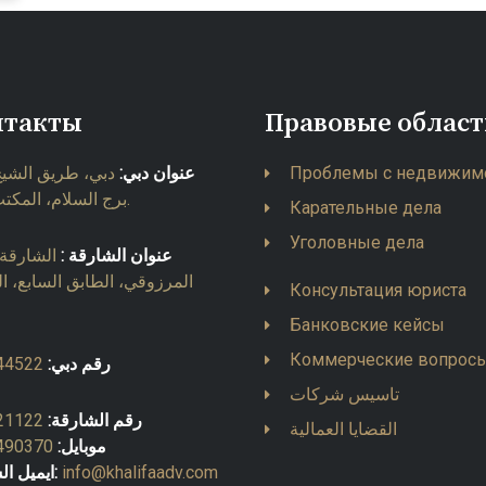
нтакты
Правовые облас
دبي، طريق الشيخ،
عنوان دبي:
Проблемы с недвижим
برج السلام، المكتب 903.
Карательные дела
Уголовные дела
عنوان الشارقة :
الشارقة، 
المرزوقي، الطابق السابع، ا
Консультация юриста
Банковские кейсы
Коммерческие вопрос
44522
رقم دبي:
تاسيس شركات
21122
رقم الشارقة:
القضايا العمالية
490370
موبايل:
ايميل الشارقة:
info@khalifaadv.com