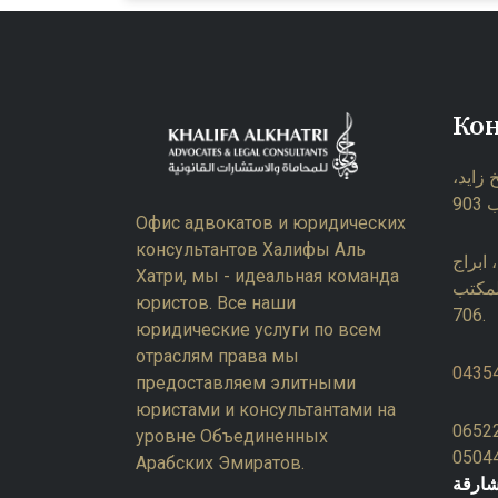
Ко
 زايد
Офис адвокатов и юридических
консультантов Халифы Аль
ابراج
Хатри, мы - идеальная команда
لمكتب
юристов. Все наши
706.
юридические услуги по всем
отраслям права мы
0435
предоставляем элитными
юристами и консультантами на
0652
уровне Объединенных
0504
Арабских Эмиратов.