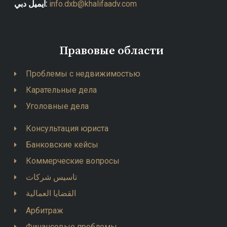
info.dxb@khalifaadv.com
ايميل دبي:
Правовые области
Проблемы с недвижимостью
Карательные дела
Уголовные дела
Консультация юриста
Банковские кейсы
Коммерческие вопросы
تاسيس شركات
القضايا العمالية
Арбитраж
Финансовые проблемы