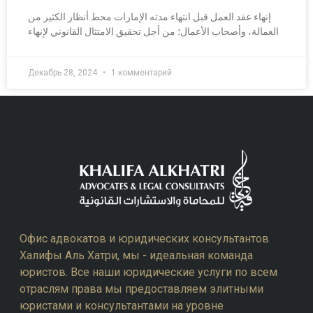
إنهاء عقد العمل قبل انتهاء مدته الإمارات محط أنظار الكثير من
العمالة، وأصحاب الأعمال؛ من أجل تحقيق الامتثال القانوني لإنهاء
Декабрь 28, 2024
1 комментарий
Офис адвокатов и юридических консультантов
Халифы Аль Хатри, мы - идеальная команда
юристов. Все наши юридические услуги по всем
отраслям права мы предоставляем элитными
юристами и консультантами на уровне