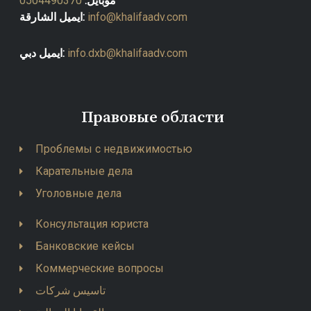
0504490370
موبايل:
ايميل الشارقة:
info@khalifaadv.com
ايميل دبي:
info.dxb@khalifaadv.com
Правовые области
Проблемы с недвижимостью
Карательные дела
Уголовные дела
Консультация юриста
Банковские кейсы
Коммерческие вопросы
تاسيس شركات