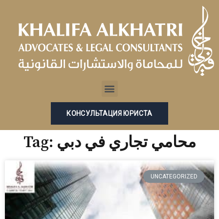
Перейти
к
содержимому
Menu
КОНСУЛЬТАЦИЯ ЮРИСТА
Tag: محامي تجاري في دبي
UNCATEGORIZED