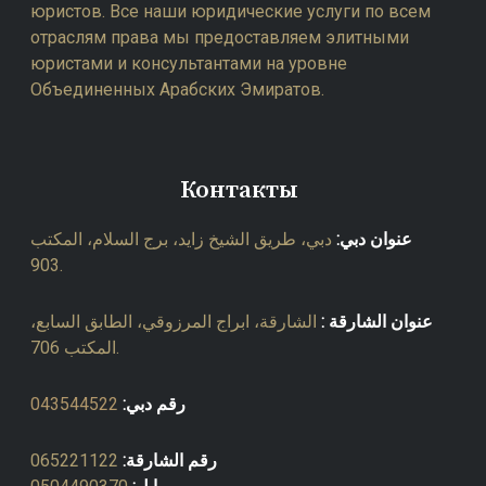
юристов. Все наши юридические услуги по всем
отраслям права мы предоставляем элитными
юристами и консультантами на уровне
Объединенных Арабских Эмиратов.
Контакты
عنوان دبي:
دبي، طريق الشيخ زايد، برج السلام، المكتب
903.
عنوان الشارقة :
الشارقة، ابراج المرزوقي، الطابق السابع،
المكتب 706.
043544522
رقم دبي:
065221122
رقم الشارقة: