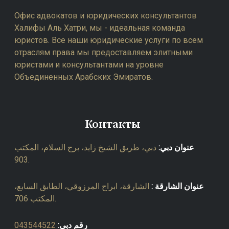
Офис адвокатов и юридических консультантов
Халифы Аль Хатри, мы - идеальная команда
юристов. Все наши юридические услуги по всем
отраслям права мы предоставляем элитными
юристами и консультантами на уровне
Объединенных Арабских Эмиратов.
Контакты
عنوان دبي:
دبي، طريق الشيخ زايد، برج السلام، المكتب
903.
عنوان الشارقة :
الشارقة، ابراج المرزوقي، الطابق السابع،
المكتب 706.
043544522
رقم دبي: