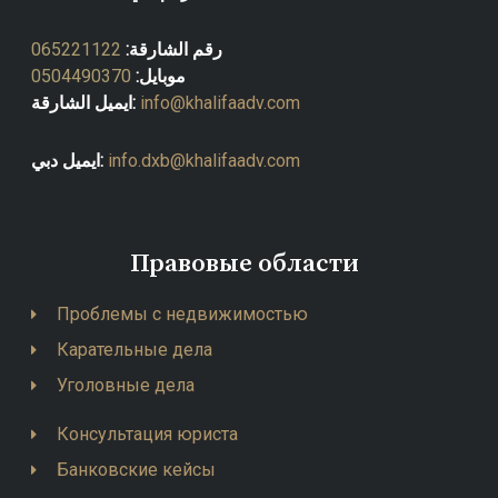
065221122
رقم الشارقة:
0504490370
موبايل:
ايميل الشارقة:
info@khalifaadv.com
ايميل دبي:
info.dxb@khalifaadv.com
Правовые области
Проблемы с недвижимостью
Карательные дела
Уголовные дела
Консультация юриста
Банковские кейсы