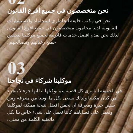
نحن متخصصون في جميع افرع القانون
نحن في مكتب خليفة الخاطري للمحاماة والاستشارات
القانونية لدينا محامون متخصصون في جميع افرع القانون ,
لذلك نحن نقدم افضل خدمات قانونية لجميع موكلينا لتحقيق
جميع رغباتهم ومصالحهم .
موكلينا شركاء في نجاحنا
في الحقيقة اننا نرى كل قضية يتم توكيلها لنا انها جزء لا يتجزء
من كيان مكتبنا ولذلك نسعى بكل ما اوتينا من معرفة ومن
سنين خبرة ومعرفة ان نحقق افضل نتيجة ممكنة لموكلينا
ونعمل على قضاياهم كأننا نعمل على شىء خاص بنا بكل
ماتعنيه الكلمة من معنى .