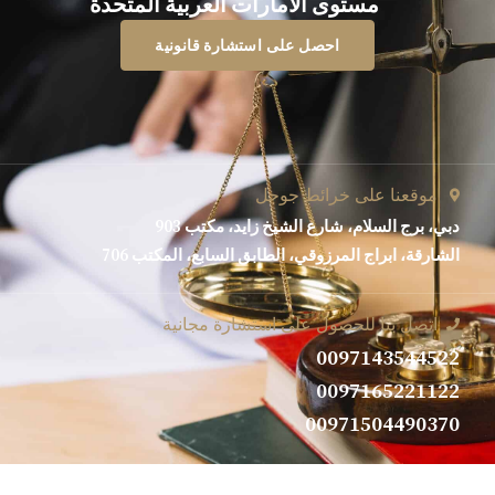
مستوى الامارات العربية المتحدة​
احصل على استشارة قانونية
موقعنا على خرائط جوجل
دبي، برج السلام، شارع الشيخ زايد، مكتب 903
الشارقة، ابراج المرزوقي، الطابق السابع، المكتب 706
اتصل بنا للحصول على استشارة مجانية
0097143544522​
0097165221122​
00971504490370​