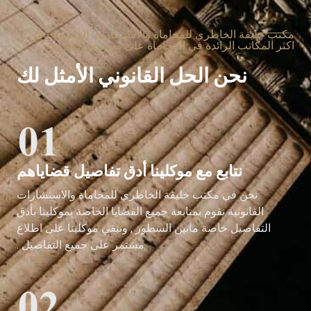
مكتب خليفة الخاطري للمحاماة والاستشارات القانونية - من
اكثر المكاتب الرائدة في المحاماة على مستوى الامارات
نحن الحل القانوني الأمثل لك
نتابع مع موكلينا أدق تفاصيل قضاياهم
نحن في مكتب خليفة الخاطري للمحاماة والاستشارات
القانونية نقوم بمتابعة جميع القضايا الخاصة بموكلينا بأدق
التفاصيل خاصة مابين السطور , ونبقي موكلينا على اطلاع
مستمر على جميع التفاصيل .