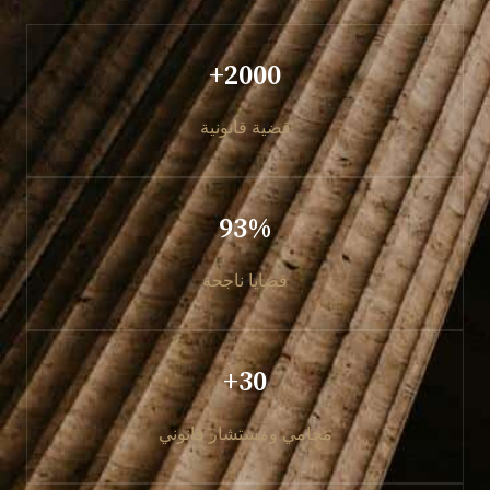
2000+
قضية قانونية
93%
قضايا ناجحة
30+
محامي ومستشار قانوني