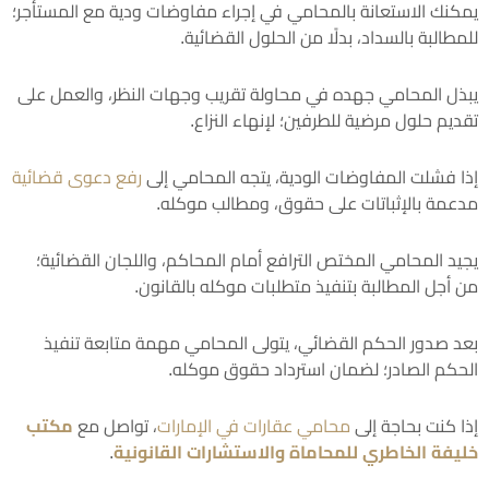
يمكنك الاستعانة بالمحامي في إجراء مفاوضات ودية مع المستأجر؛
للمطالبة بالسداد، بدلًا من الحلول القضائية.
يبذل المحامي جهده في محاولة تقريب وجهات النظر، والعمل على
تقديم حلول مرضية للطرفين؛ لإنهاء النزاع.
إذا فشلت المفاوضات الودية، يتجه المحامي إلى
رفع دعوى قضائية
مدعمة بالإثباتات على حقوق، ومطالب موكله.
يجيد المحامي المختص الترافع أمام المحاكم، واللجان القضائية؛
من أجل المطالبة بتنفيذ متطلبات موكله بالقانون.
بعد صدور الحكم القضائي، يتولى المحامي مهمة متابعة تنفيذ
الحكم الصادر؛ لضمان استرداد حقوق موكله.
إذا كنت بحاجة إلى
محامي عقارات في الإمارات
، تواصل مع
مكتب
خليفة الخاطري للمحاماة والاستشارات القانونية
.