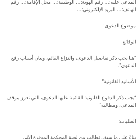
المدعى عليه:… رقم الهوية:… الوظيفة:… محل الإقامة:… رقم
الهاتف:… البريد الإلكتروني:…
موضوع الدعوى: …
الوقائع:
“هنا يجب ذكر تفاصيل الدعوى، والنزاع القائم، وبيان أسباب رفع
الدعوى”.
الأسانيد القانونية”
“يجب ذكر الدفوع القانونية القائمة عليها الدعوى، التي تعزز موقف
المدعي، ومطالبه”.
الطلبات:
بناءً على ما سبق، نطالب من لجنة المحكمة الموقرة الآتي: