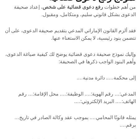
من أهم خطوات
رفع دعوى قضائية على شخص
، إعداد صحيفة
الدعوى بشكل قانوني سليم، ومتكامل، ومقبول.
فقد ألزم القانون الإماراتي المدعي بتقديم صحيفة الدعوى، على أن
تتضمن بنود رئيسية، لا يمكن الاستغناء عنها.
وإليك نموذج صحيفة دعوى قضائية يوضح لك كيفية صياغة الدعوى،
وأهم البنود الواجب ذكرها في الصحيفة:
إلى محكمة….. دائرة مدنية….
المدعي:… رقم الهوية:…. الوظيفة:…. محل الإقامة:… رقم
الهاتف:…. البريد الإلكتروني:….
يمثله قانونًا المحامي…. بموجب عقد وكالة الصادر في تاريخ…
برقم….