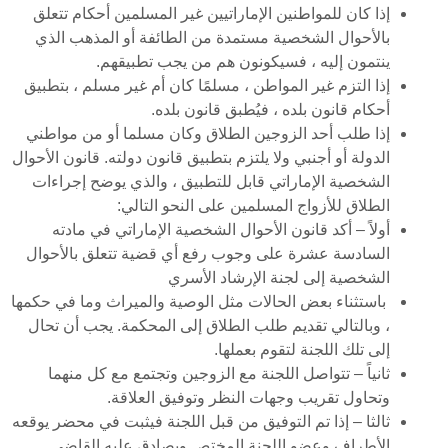
إذا كان للمواطنين الإماراتيين غير المسلمين أحكام تتعلق
بالأحوال الشخصية مستمدة من الطائفة أو المذهب الذي
ينتمون إليه ، فسيكونون هم من يجب تطبيقهم.
إذا التزم غير المواطن ، مسلمًا كان أم غير مسلم ، بتطبيق
أحكام قانون بلده ، فيُطبق قانون بلده.
إذا طلب أحد الزوجين الطلاق وكان مسلما أو من مواطني
الدولة أو أجنبي ولا يلتزم بتطبيق قانون دولته. قانون الأحوال
الشخصية الإماراتي قابل للتطبيق ، والذي يوضح إجراءات
الطلاق للأزواج المسلمين على النحو التالي:
أولاً – أكد قانون الأحوال الشخصية الإماراتي في مادته
السادسة عشرة على وجوب رفع أي قضية تتعلق بالأحوال
الشخصية إلى لجنة الإرشاد الأسري
باستثناء بعض الحالات مثل الوصية والميراث وما في حكمها
، وبالتالي تقديم طلب الطلاق إلى المحكمة. يجب أن تحال
إلى تلك اللجنة لتقوم بعملها.
ثانياً – تتواصل اللجنة مع الزوجين وتجتمع مع كل منهما
وتحاول تقريب وجهات النظر وتوفيق العلاقة.
ثالثا – إذا تم التوفيق من قبل اللجنة فيثبت في محضر يوقعه
الأطراف وعضو اللجنة المختص ويصادق عليه القاضي