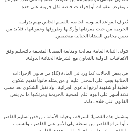
، وتفرض عقوبات أو إجراءات خاصة لكل جريمة على حدة.
تُعرف القواعد القانونية الخاصة بالقسم الخاص يهتم بدراسة
الجريمة من حيث مفرداتها وأركانها وظروفها وعقوباتها ، فلا بد من
تعيين محامي القضايا الجنائية متخصص.
تتولى النيابة العامة معالجة ومتابعة القضايا المتعلقة بالتسليم وفق
الاتفاقيات الدولية بالتعاون مع الشرطة الجنائية الدولية.
في بعض الحالات كما ورد في المادة (10) من قانون الإجراءات
الجنائية يجب على المجني عليه أو من يمثله قانوناً تقديم شكوى
خطية أو شفهية لرفع الدعوى الجزائية ، ولا تقبل الشكوى بعد مضي
ثلاثة أشهر على اليوم علم الضحية بالجريمة ومرتكبها ما لم ينص
القانون على خلاف ذلك.
وتشمل هذه القضايا: السرقة ، وخيانة الأمانة ، ورفض تسليم القاصر
، أو انتزاع القاصر من سلطة ولي الأمر على القاصر ، والسب ،
والقذف ، وغيرها من الجرائم التي يحددها القانون.