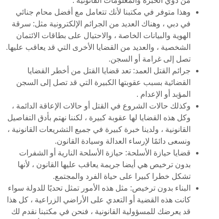
من ذوي الخبرة والمعلومات القانونية .
وهذا متوفر في مكتبنا لأنك تتعامل مع أفضل محام جنائي
في دبي ، وهناك العديد من الجرائم الإلكترونية مثل: سرقة
الهوية والبيانات الخاصة ، والاحتيال على بطاقات الائتمان
الشخصية ، والعديد من القضايا الأخرى التي قد يعاقب عليها.
تصل إلى غرامة أو السجن.
جرائم القتل العمد: تعد قضايا القتل من أخطر القضايا
القضائية بسبب عقوبتها الكبيرة التي قد تصل إلى السجن
المؤبد أو الإعدام .
وكذلك حالات الشروع في القتل أو حالات الإعاقة الدائمة ،
وكل هذه القضايا لها عقوبة كبيرة ، لكننا نهتم بأدق التفاصيل
القانونية ، ولدينا خبرة كبيرة في جميع التشريعات القانونية ،
ونسعى دائمًا لإرساء العدالة وسيادة القانون.
قضايا حيازة الأسلحة: حيازة الأسلحة النارية أو الشفرات
بدون ترخيص هي أيضا جريمة يعاقب عليها القانون ، لأنها
تشكل خطرا كبيرا على حياة الفرد والمجتمع.
البناء بدون ترخيص: مثل هذه الأمور تمثل تحديًا للدولة سواء
كانت هذه القضية أو التعدي على الأراضي الزراعية ، كل هذا
قد يعرضك للمسؤولية القانونية ، فنحن في مكتبنا نقدم لك