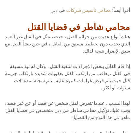
أقرأ أيضاً:
محامي تاسيس شركات
في دبي
محامي شاطر في قضايا القتل
هناك أنواع عديدة من جرائم القتل ، حيث تتمثّل في القتل غير العمد
الذي يحدث دون تخطيط مسبق من القاتل ، في حين ينشأ القتل مع
سبق الإصرار نتيجة لذلك.
إذا قام القاتل ببعض الإجراءات لتنفيذ القتل ، وكان له نية مسبقة
في القتل ، يعاقب من ارتكب القتل بعقوبات شديدة بارتكاب جريمة
قتل حيث يتم فرض غرامات كبيرة عليه ، يتم سجنه لمدة ثلاث
سنوات أو أكثر .
لهذا السبب ، عندما تتعرض لقتل شخص عن قصد أو عن غير قصد ،
يجب عليك توكيل محامي شاطر في دبي متخصص في قضايا القتل
ماهر في هذا النوع من القضايا.
محامي شاطر في دبي هو محام متخصص في قضايا القتل العمد ،