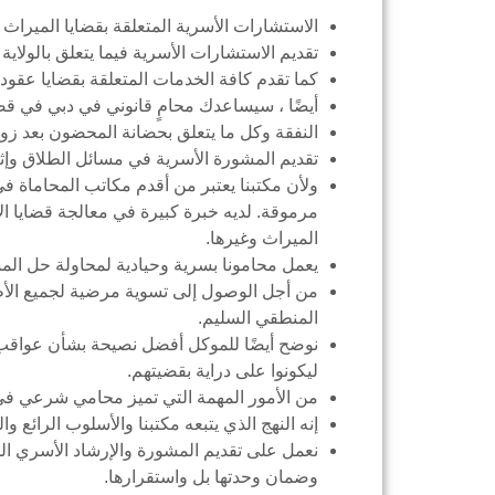
الاستشارات الأسرية المتعلقة بقضايا الميراث 
تقديم الاستشارات الأسرية فيما يتعلق بالولاية ا
كما تقدم كافة الخدمات المتعلقة بقضايا عقود ا
أيضًا ، سيساعدك محامٍ قانوني في دبي في قضاي
النفقة وكل ما يتعلق بحضانة المحضون بعد زواج
تقديم المشورة الأسرية في مسائل الطلاق وإثبات
ولأن مكتبنا يعتبر من أقدم مكاتب المحاماة 
مرموقة. لديه خبرة كبيرة في معالجة قضايا ال
الميراث وغيرها.
يعمل محامونا بسرية وحيادية لمحاولة حل المش
من أجل الوصول إلى تسوية مرضية لجميع الأط
المنطقي السليم.
نوضح أيضًا للموكل أفضل نصيحة بشأن عواقب 
ليكونوا على دراية بقضيتهم.
من الأمور المهمة التي تميز محامي شرعي في 
إنه النهج الذي يتبعه مكتبنا والأسلوب الرائع 
نعمل على تقديم المشورة والإرشاد الأسري ا
وضمان وحدتها بل واستقرارها.