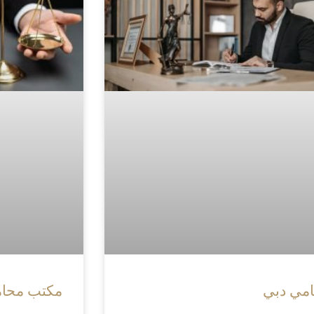
مي دبي
مكتب محام