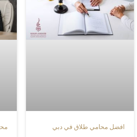
افضل محامي طلاق في دبي
محا