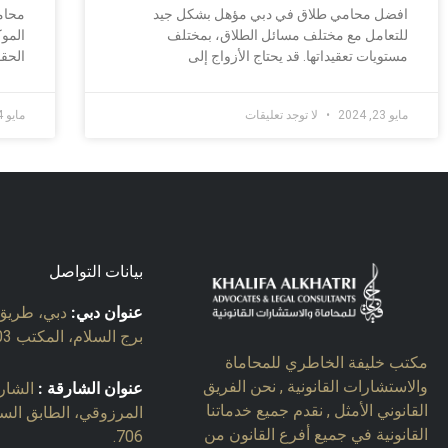
افضل محامي طلاق في دبي مؤهل بشكل جيد
محام
للتعامل مع مختلف مسائل الطلاق، بمختلف
الموك
مستويات تعقيداتها. قد يحتاج الأزواج إلى
الحقو
مايو 23, 2024
لا توجد تعليقات
مايو 4, 2024
بيانات التواصل
عنوان دبي:
دبي، طريق 
برج السلام، المكتب 903.
مكتب خليفة الخاطري للمحاماة
والاستشارات القانونية , نحن الفريق
عنوان الشارقة :
الشارق
القانوني الأمثل , نقدم جميع خدماتنا
المرزوقي، الطابق السا
القانونية في جميع أفرع القانون من
706.