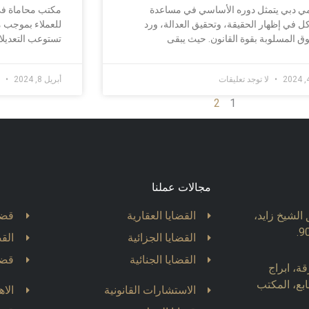
ي دبي يتمثل دوره الأساسي في مساعدة
مكتب محاماة في 
ل في إظهار الحقيقة، وتحقيق العدالة، ورد
للعملاء بموجب 
ق المسلوبة بقوة القانون. حيث يبقى
تستوعب التعديلات 
لا توجد تعليقات
أبريل 8, 2024
ل
2
1
مجالات عملنا
الشيخ زايد،
القضايا العقارية
قضا
القضايا الجزائية
القض
القضايا الجنائية
قضا
ة، ابراج
بع، المكتب
الاستشارات القانونية
الا