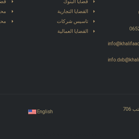
قضايا البنوك
قضاي
القضايا التجارية
محا
تاسيس شركات
محا
065
القضايا العمالية
info@khalifaa
info.dxb@khal
 706
English
إدارة التسويق بواسطة شركة تواجد