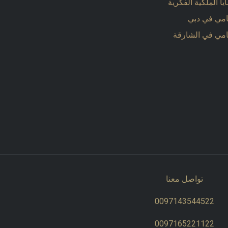
ا الملكية الفكرية
مي في دبي
مي في الشارقة
تواصل معنا
0097143544522​​
0097165221122​