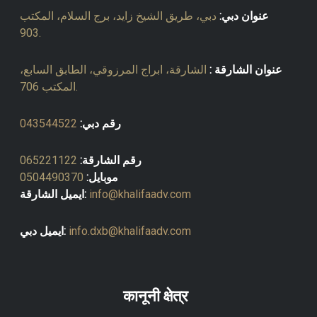
عنوان دبي:
دبي، طريق الشيخ زايد، برج السلام، المكتب
903.
عنوان الشارقة :
الشارقة، ابراج المرزوقي، الطابق السابع،
المكتب 706.
رقم دبي:
043544522
رقم الشارقة:
065221122
موبايل:
0504490370
info@khalifaadv.com
ايميل الشارقة:
info.dxb@khalifaadv.com
ايميل دبي:
कानूनी क्षेत्र