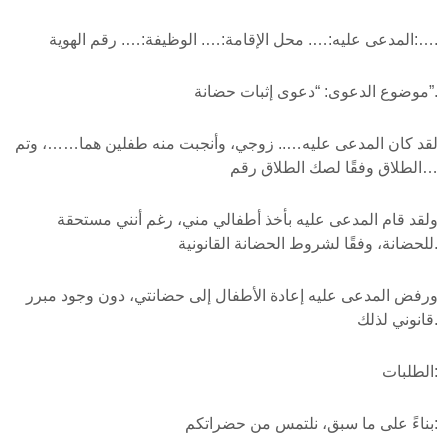
المدعى عليه:…. محل الإقامة:…. الوظيفة:…. رقم الهوية:….
موضوع الدعوى: “دعوى إثبات حضانة”.
لقد كان المدعى عليه….. زوجي، وأنجبت منه طفلين هما……، وتم
الطلاق وفقًا لصك الطلاق رقم…
ولقد قام المدعى عليه بأخذ أطفالي مني، رغم أنني مستحقة
للحضانة، وفقًا لشروط الحضانة القانونية.
ورفض المدعى عليه إعادة الأطفال إلى حضانتي، دون وجود مبرر
قانوني لذلك.
الطلبات:
بناءً على ما سبق، نلتمس من حضراتكم: