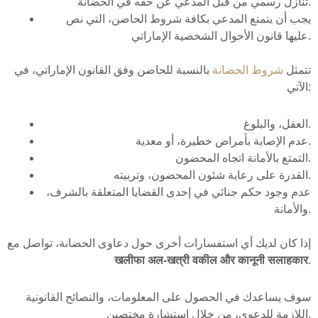
تنازل رسمي من قبل المدعي عن حقه في الحضانة.
يجب أن يتمتع المدعي بكافة شروط الحاضن، التي نص
عليها قانون الأحوال الشخصية الإماراتي.
تتمثل
شروط الحضانة
بالنسبة للحاضن وفق القانون الإماراتي، في
الآتي:
العقل، والبلوغ.
عدم الإصابة بأمراض خطيرة، أو معدية.
التمتع بالأمانة اتجاه المحضون.
القدرة على رعاية شئون المحضون، وتربيته.
عدم وجود حكم جنائي في إحدى القضايا المتعلقة بالشرف،
والأمانة.
إذا كان لديك أي استفسارات أخرى حول دعاوى الحضانة، تواصل مع
खलीफा अल-खत्री वकील और कानूनी सलाहकार
.
سوف يساعدك في الحصول على المعلومات، والنصائح القانونية
اللازمة للدعوى، من خلال استشارة مختصين.