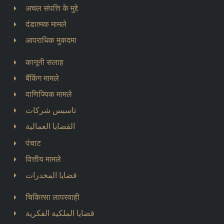
अचल संपत्ति के मुद्दे
दंडात्मक मामले
आपराधिक मुकदमा
कानूनी सलाह
बैंकिंग मामले
वाणिज्यिक मामले
تاسيس شركات
القضايا العمالية
पंचाट
वित्तीय मामले
قضايا المخدرات
चिकित्सा लापरवाही
قضايا الملكية الفكرية