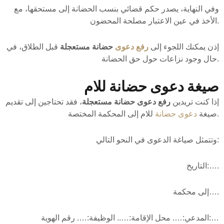
وفي النهاية، يصدر حكم قضائي بنسب الحضانة إلى مستحقها، مع
الأخذ في عين الاعتبار مصلحة المحضون.
إذن يمكنك اللجوء إلى
رفع دعوى
حضانة مستعجلة
قبل الطلاق، في
حال وجود نزاعات حول حق الحضانة.
صيغة دعوى حضانة للام
إذا كنت تريدين
رفع دعوى حضانة مستعجلة
، فقد تحتاجين إلى تقديم
للام إلى المحكمة المختصة.
صيغة
دعوى حضانة
وتتمثل صياغة الدعوى في النحو التالي:
التاريخ:….
إلى محكمة….
المدعي:…. محل الإقامة:….. الوظيفة:…. رقم الهوية:…