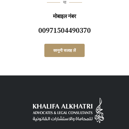
या
मोबाइल नंबर
00971504490370
कानूनी सलाह लें