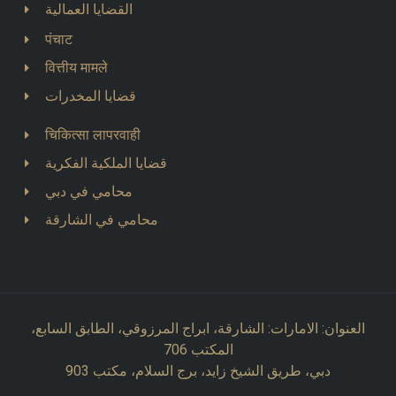
القضايا العمالية
पंचाट
वित्तीय मामले
قضايا المخدرات
चिकित्सा लापरवाही
قضايا الملكية الفكرية
محامي في دبي
محامي في الشارقة
العنوان: الامارات: الشارقة، ابراج المرزوقي، الطابق السابع،
المكتب 706
دبي، طريق الشيخ زايد، برج السلام، مكتب 903