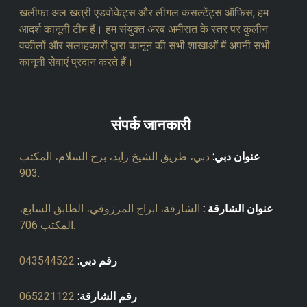
खलीफा अल खत्री एडवोकेट्स और लीगल कंसल्टेंट्स ऑफिस, हम
आदर्श कानूनी टीम हैं। हम संयुक्त अरब अमीरात के स्तर पर कुलीन
वकीलों और सलाहकारों द्वारा कानून की सभी शाखाओं में अपनी सभी
कानूनी सेवाएं प्रदान करते हैं।
संपर्क जानकारी
عنوان دبي:
دبي، طريق الشيخ زايد، برج السلام، المكتب
903.
عنوان الشارقة :
الشارقة، ابراج المرزوقي، الطابق السابع،
المكتب 706.
043544522
رقم دبي:
065221122
رقم الشارقة: