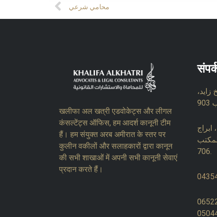
Prev
محامي شرعي
संपर
زايد،
खलीफा अल खत्री एडवोकेट्स और लीगल
कंसल्टेंट्स ऑफिस, हम आदर्श कानूनी टीम
ابراج
हैं। हम संयुक्त अरब अमीरात के स्तर पर
لمكتب
कुलीन वकीलों और सलाहकारों द्वारा कानून
706.
की सभी शाखाओं में अपनी सभी कानूनी सेवाएं
प्रदान करते हैं।
0435
0652
0504