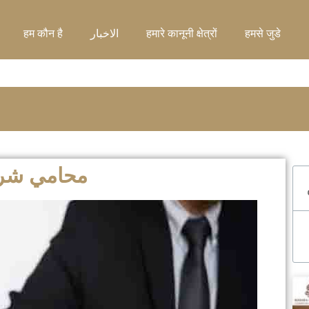
हमसे जुडे
हमारे कानूनी क्षेत्रों
الاخبار
हम कौन है
محامي شر