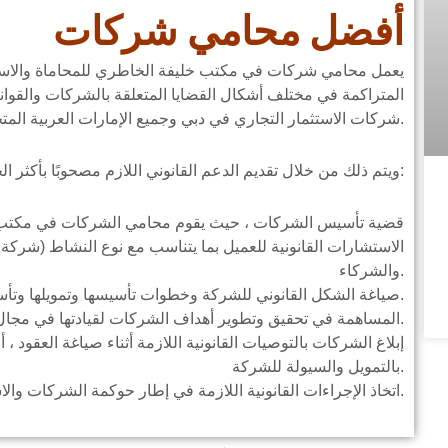
أفضل محامي شركات
يعمل محامي شركات في مكتب خليفة الخاطري للمحاماة والاستشا
المتراكمة في مختلف أشكال القضايا المتعلقة بالشركات والقوان
شركات الاستثمار التجاري في دبي وجميع الإمارات العربية المتحدة.
ويتم ذلك من خلال تقديم الدعم القانوني اللازم مصحوبًا بأكثر الخدمات شمولاً وشعبية في هذا المجال ، ومنها:
قضية تأسيس الشركات ، حيث يقوم محامي الشركات في مكتب خ
الاستشارات القانونية للعميل بما يتناسب مع نوع النشاط (شركة
والشركاء.
صياغة الشكل القانوني للشركة وخطوات تأسيسها وتمويلها وتأسيسها وحماية علامتها التجارية.
المساهمة في تحقيق وتطوير أهداف الشركات لقيادتها في مجال نشاطها ، تحت غطاء قانوني لجميع أعمالها.
إبلاغ الشركات بالتوصيات القانونية اللازمة أثناء صياغة العقود ، أ
بالتمويل والسيولة للشركة.
اتخاذ الإجراءات القانونية اللازمة في إطار حوكمة الشركات والاستحواذ والاندماج.