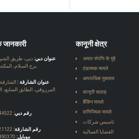
्क जानकारी
कानूनी क्षेत्र
अचल संपत्ति के मुद्दे
عنوان دبي:
دبي، طريق الشيخ 
برج السلام، المكتب 903.
दंडात्मक मामले
आपराधिक मुकदमा
عنوان الشارقة :
الشارقة، 
المرزوقي، الطابق السابع، ا
कानूनी सलाह
बैंकिंग मामले
वाणिज्यिक मामले
رقم دبي:
44522
تاسيس شركات
رقم الشارقة:
21122
القضايا العمالية
موبايل:
490370