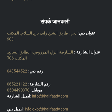
संपर्क जानकारी
عنوان دبي:
دبي، طريق الشيخ زايد، برج السلام، المكتب
903.
عنوان الشارقة :
الشارقة، ابراج المرزوقي، الطابق السابع،
المكتب 706.
رقم دبي:
043544522
رقم الشارقة:
065221122
موبايل:
0504490370
info@khalifaadv.com
ايميل الشارقة:
info.dxb@khalifaadv.com
ايميل دبي: