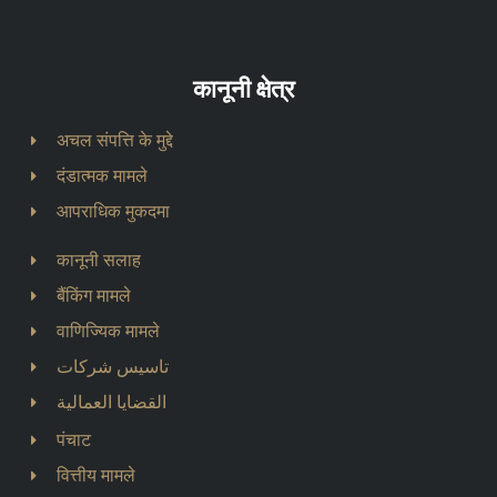
कानूनी क्षेत्र
अचल संपत्ति के मुद्दे
दंडात्मक मामले
आपराधिक मुकदमा
कानूनी सलाह
बैंकिंग मामले
वाणिज्यिक मामले
تاسيس شركات
القضايا العمالية
पंचाट
वित्तीय मामले