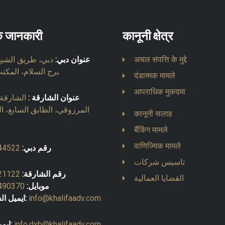
्क जानकारी
कानूनी क्षेत्र
अचल संपत्ति के मुद्दे
عنوان دبي:
دبي، طريق الشيخ 
برج السلام، المكتب 903.
दंडात्मक मामले
आपराधिक मुकदमा
عنوان الشارقة :
الشارقة، 
المرزوقي، الطابق السابع، ا
कानूनी सलाह
बैंकिंग मामले
वाणिज्यिक मामले
رقم دبي:
44522
تاسيس شركات
رقم الشارقة:
21122
القضايا العمالية
موبايل:
490370
info@khalifaadv.com
ايميل الشارقة:
info.dxb@khalifaadv.com
ايميل دبي: