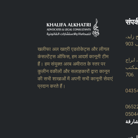
संपर
زايد،
खलीफा अल खत्री एडवोकेट्स और लीगल
कंसल्टेंट्स ऑफिस, हम आदर्श कानूनी टीम
ابراج
हैं। हम संयुक्त अरब अमीरात के स्तर पर
لمكتب
कुलीन वकीलों और सलाहकारों द्वारा कानून
706.
की सभी शाखाओं में अपनी सभी कानूनी सेवाएं
प्रदान करते हैं।
0435
0652
0504