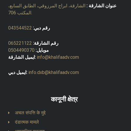
عنوان الشارقة :
الشارقة، ابراج المرزوقي، الطابق السابع،
المكتب 706.
رقم دبي:
043544522
رقم الشارقة:
065221122
موبايل:
0504490370
info@khalifaadv.com
ايميل الشارقة:
info.dxb@khalifaadv.com
ايميل دبي:
कानूनी क्षेत्र
अचल संपत्ति के मुद्दे
दंडात्मक मामले