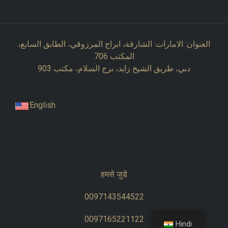
العنوان: الامارات: الشارقة، ابراج المرزوقي، الطابق السابع،
المكتب 706
دبي، طريق الشيخ زايد، برج السلام، مكتب 903
English
إدارة التسويق بواسطة شركة تواجد للبرمجة والتصميم
हमसे जुडे
0097143544522​​
0097165221122​
Hindi