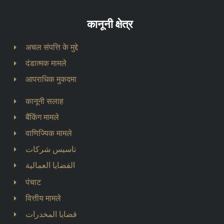
कानूनी क्षेत्र
अचल संपत्ति के मुद्दे
दंडात्मक मामले
आपराधिक मुकदमा
कानूनी सलाह
बैंकिंग मामले
वाणिज्यिक मामले
تاسيس شركات
القضايا العمالية
पंचाट
वित्तीय मामले
قضايا المخدرات