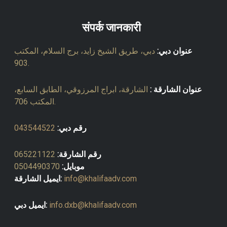
संपर्क जानकारी
عنوان دبي:
دبي، طريق الشيخ زايد، برج السلام، المكتب
903.
عنوان الشارقة :
الشارقة، ابراج المرزوقي، الطابق السابع،
المكتب 706.
رقم دبي:
043544522
رقم الشارقة:
065221122
موبايل:
0504490370
info@khalifaadv.com
ايميل الشارقة:
info.dxb@khalifaadv.com
ايميل دبي: