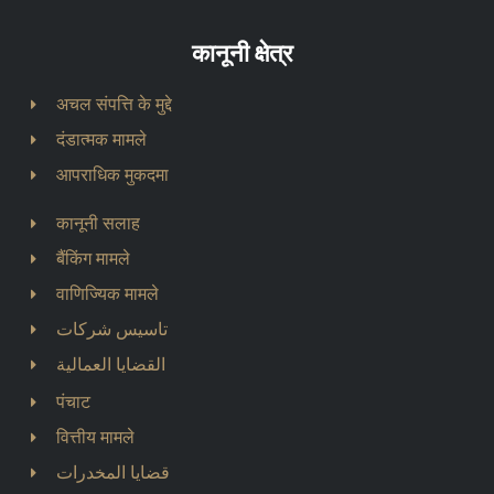
कानूनी क्षेत्र
अचल संपत्ति के मुद्दे
दंडात्मक मामले
आपराधिक मुकदमा
कानूनी सलाह
बैंकिंग मामले
वाणिज्यिक मामले
تاسيس شركات
القضايا العمالية
पंचाट
वित्तीय मामले
قضايا المخدرات