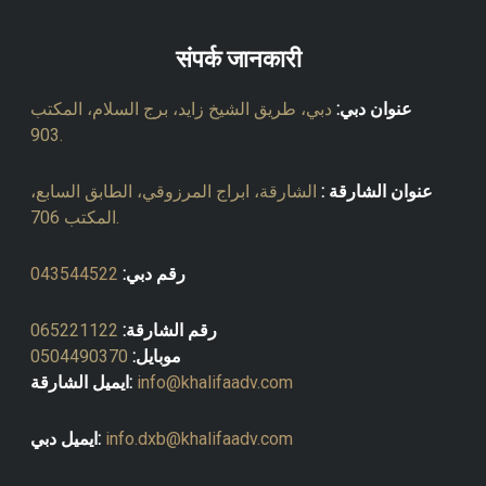
संपर्क जानकारी
عنوان دبي:
دبي، طريق الشيخ زايد، برج السلام، المكتب
903.
عنوان الشارقة :
الشارقة، ابراج المرزوقي، الطابق السابع،
المكتب 706.
رقم دبي:
043544522
رقم الشارقة:
065221122
موبايل:
0504490370
info@khalifaadv.com
ايميل الشارقة:
info.dxb@khalifaadv.com
ايميل دبي: