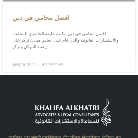
افضل محامي في دبي
افضل محامي في دبي مكتب خليفة الخاطري للمحاماة
والاستشارات القانونية والذي قام على أساس مبادئ تركز على
إرضاء الموكل وتركز
जुलाई 15, 2022
कोई टिप्पणी नहीं
खलीफा अल खत्री एडवोकेट्स और लीगल कंसल्टेंट्स ऑफिस, हम