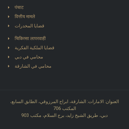
पंचाट
वित्तीय मामले
قضايا المخدرات
चिकित्सा लापरवाही
قضايا الملكية الفكرية
محامي في دبي
محامي في الشارقة
العنوان: الامارات: الشارقة، ابراج المرزوقي، الطابق السابع،
المكتب 706
دبي، طريق الشيخ زايد، برج السلام، مكتب 903