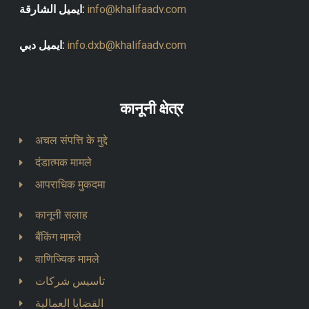
info@khalifaadv.com
ايميل الشارقة:
info.dxb@khalifaadv.com
ايميل دبي:
कानूनी क्षेत्र
अचल संपत्ति के मुद्दे
दंडात्मक मामले
आपराधिक मुकदमा
कानूनी सलाह
बैंकिंग मामले
वाणिज्यिक मामले
تاسيس شركات
القضايا العمالية