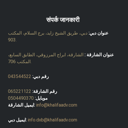
संपर्क जानकारी
عنوان دبي:
دبي، طريق الشيخ زايد، برج السلام، المكتب
903.
عنوان الشارقة :
الشارقة، ابراج المرزوقي، الطابق السابع،
المكتب 706.
رقم دبي:
043544522
رقم الشارقة:
065221122
موبايل:
0504490370
info@khalifaadv.com
ايميل الشارقة:
info.dxb@khalifaadv.com
ايميل دبي: