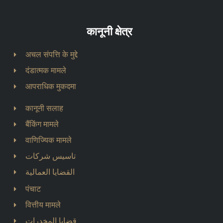
कानूनी क्षेत्र
अचल संपत्ति के मुद्दे
दंडात्मक मामले
आपराधिक मुकदमा
कानूनी सलाह
बैंकिंग मामले
वाणिज्यिक मामले
تاسيس شركات
القضايا العمالية
पंचाट
वित्तीय मामले
قضايا المخدرات