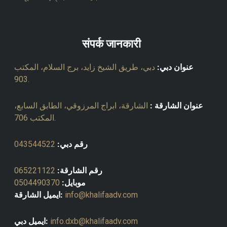
संपर्क जानकारी
عنوان دبي:
دبي، طريق الشيخ زايد، برج السلام، المكتب
903.
عنوان الشارقة :
الشارقة، ابراج المرزوقي، الطابق السابع،
المكتب 706.
رقم دبي:
043544522
رقم الشارقة:
065221122
موبايل:
0504490370
info@khalifaadv.com
ايميل الشارقة:
info.dxb@khalifaadv.com
ايميل دبي: