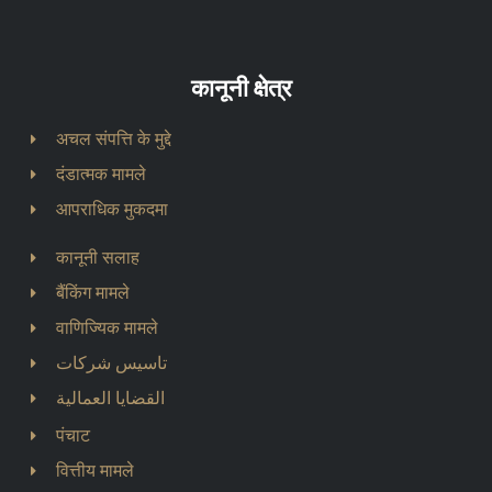
कानूनी क्षेत्र
अचल संपत्ति के मुद्दे
दंडात्मक मामले
आपराधिक मुकदमा
कानूनी सलाह
बैंकिंग मामले
वाणिज्यिक मामले
تاسيس شركات
القضايا العمالية
पंचाट
वित्तीय मामले