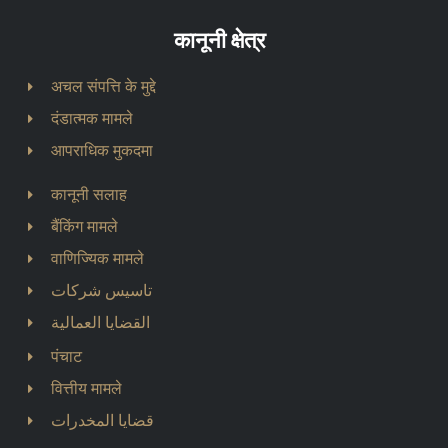
कानूनी क्षेत्र
अचल संपत्ति के मुद्दे
दंडात्मक मामले
आपराधिक मुकदमा
कानूनी सलाह
बैंकिंग मामले
वाणिज्यिक मामले
تاسيس شركات
القضايا العمالية
पंचाट
वित्तीय मामले
قضايا المخدرات