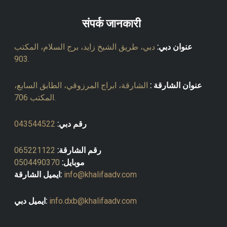
संपर्क जानकारी
عنوان دبي:
دبي، طريق الشيخ زايد، برج السلام، المكتب
903.
عنوان الشارقة :
الشارقة، ابراج المرزوقي، الطابق السابع،
المكتب 706.
رقم دبي:
043544522
رقم الشارقة:
065221122
موبايل:
0504490370
info@khalifaadv.com
ايميل الشارقة:
info.dxb@khalifaadv.com
ايميل دبي: