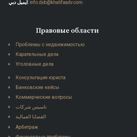
ايميل دبي:
info.dxb@khalifaadv.com
Правовые области
Проблемы с недвижимостью
Карательные дела
Уголовные дела
Консультация юриста
Банковские кейсы
Коммерческие вопросы
تاسيس شركات
القضايا العمالية
Арбитраж
Финансовые проблемы