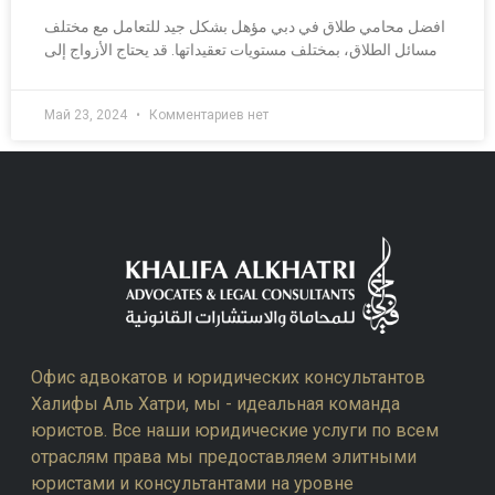
افضل محامي طلاق في دبي مؤهل بشكل جيد للتعامل مع مختلف
مسائل الطلاق، بمختلف مستويات تعقيداتها. قد يحتاج الأزواج إلى
Май 23, 2024
Комментариев нет
Офис адвокатов и юридических консультантов
Халифы Аль Хатри, мы - идеальная команда
юристов. Все наши юридические услуги по всем
отраслям права мы предоставляем элитными
юристами и консультантами на уровне