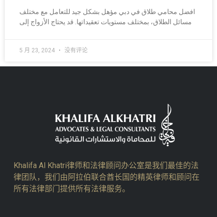
افضل محامي طلاق في دبي مؤهل بشكل جيد للتعامل مع مختلف
مسائل الطلاق، بمختلف مستويات تعقيداتها. قد يحتاج الأزواج إلى
5 月 23, 2024
没有评论
Khalifa Al Khatri律师和法律顾问办公室是我们最佳的法
律团队，我们由阿拉伯联合酋长国的精英律师和顾问在
所有法律部门提供所有法律服务。