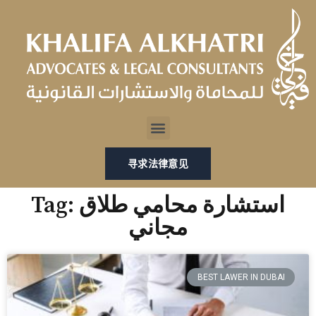
跳
至
内
容
Menu
寻求法律意见
Tag: استشارة محامي طلاق
مجاني
BEST LAWER IN DUBAI