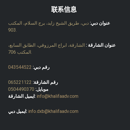
联系信息
عنوان دبي:
دبي، طريق الشيخ زايد، برج السلام، المكتب
903.
عنوان الشارقة :
الشارقة، ابراج المرزوقي، الطابق السابع،
المكتب 706.
رقم دبي:
043544522
رقم الشارقة:
065221122
موبايل:
0504490370
info@khalifaadv.com
ايميل الشارقة:
info.dxb@khalifaadv.com
ايميل دبي: