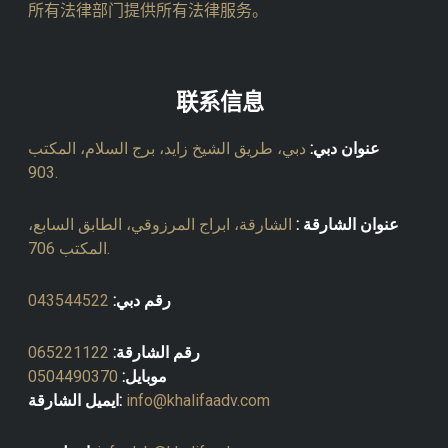
所有法律部门提供所有法律服务。
联系信息
عنوان دبي:
دبي، طريق الشيخ زايد، برج السلام، المكتب
903.
عنوان الشارقة :
الشارقة، ابراج المرزوقي، الطابق السابع،
المكتب 706.
043544522
رقم دبي:
065221122
رقم الشارقة:
0504490370
موبايل:
ايميل الشارقة:
info@khalifaadv.com