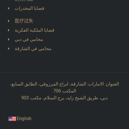
قضايا المخدرات
医疗过失
قضايا الملكية الفكرية
محامي في دبي
محامي في الشارقة
العنوان: الامارات: الشارقة، ابراج المرزوقي، الطابق السابع،
المكتب 706
دبي، طريق الشيخ زايد، برج السلام، مكتب 903
English