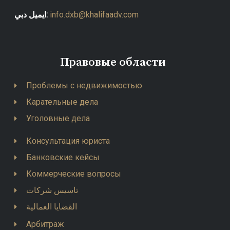
ايميل دبي:
info.dxb@khalifaadv.com
Правовые области
Проблемы с недвижимостью
Карательные дела
Уголовные дела
Консультация юриста
Банковские кейсы
Коммерческие вопросы
تاسيس شركات
القضايا العمالية
Арбитраж