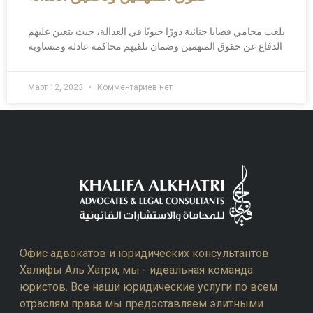
يلعب محامي قضايا جنائية دورًا حيويًا في العدالة، حيث يتعين عليهم
الدفاع عن حقوق المتهمين وضمان تلقيهم محاكمة عادلة ومتساوية
Март 12, 2023
Комментариев нет
Офис адвокатов и юридических консультантов
Халифы Аль Хатри, мы - идеальная команда
юристов. Все наши юридические услуги по всем
отраслям права мы предоставляем элитными