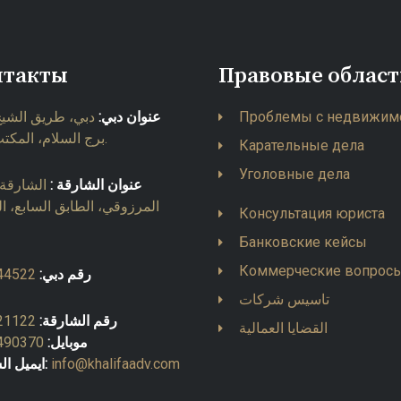
нтакты
Правовые облас
دبي، طريق الشيخ،
عنوان دبي:
Проблемы с недвижим
برج السلام، المكتب 903.
Карательные дела
Уголовные дела
عنوان الشارقة :
الشارقة، 
المرزوقي، الطابق السابع، ا
Консультация юриста
Банковские кейсы
Коммерческие вопрос
44522
رقم دبي:
تاسيس شركات
21122
رقم الشارقة:
القضايا العمالية
490370
موبايل:
ايميل الشارقة:
info@khalifaadv.com