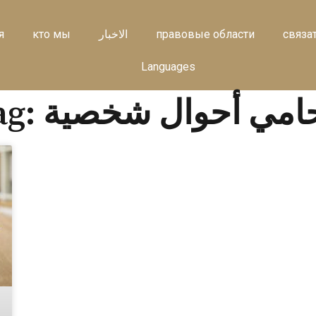
я
кто мы
الاخبار
правовые области
связа
Languages
Tag: مي أحوال شخصية