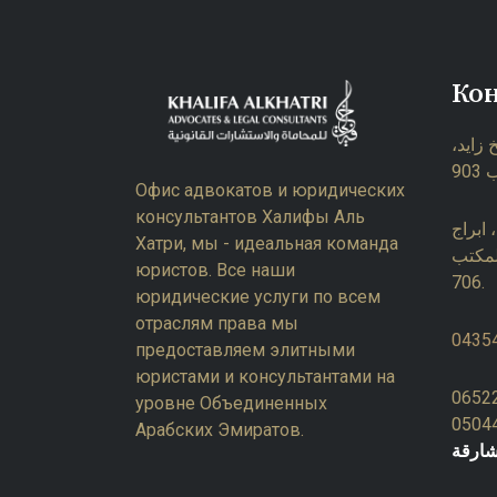
Ко
 زايد
Офис адвокатов и юридических
консультантов Халифы Аль
ابراج
Хатри, мы - идеальная команда
لمكتب
юристов. Все наши
706.
юридические услуги по всем
отраслям права мы
0435
предоставляем элитными
юристами и консультантами на
0652
уровне Объединенных
0504
Арабских Эмиратов.