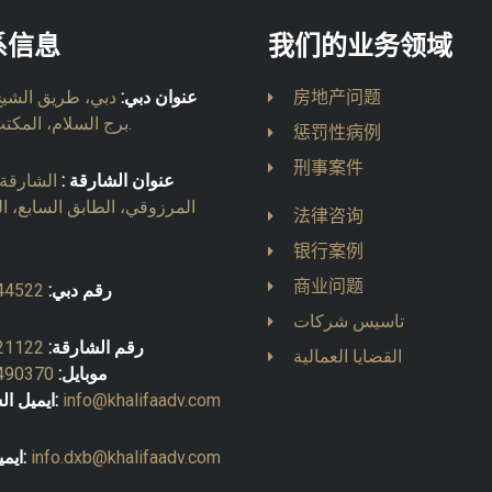
系信息
我们的业务领域
房地产问题
عنوان دبي:
دبي، طريق الشيخ 
برج السلام، المكتب 903.
惩罚性病例
刑事案件
عنوان الشارقة :
الشارقة، 
المرزوقي، الطابق السابع، ا
法律咨询
银行案例
商业问题
رقم دبي:
44522
تاسيس شركات
رقم الشارقة:
21122
القضايا العمالية
موبايل:
490370
info@khalifaadv.com
ايميل الشارقة:
info.dxb@khalifaadv.com
ايميل دبي: