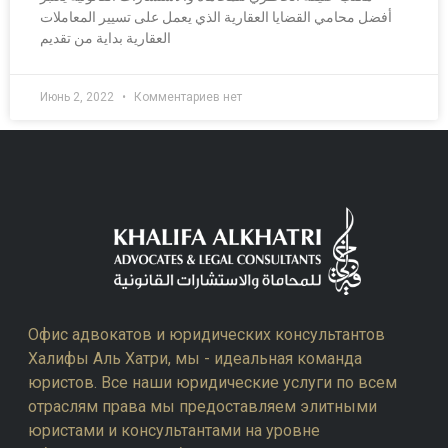
أفضل محامي القضايا العقارية الذي يعمل على تسيير المعاملات
العقارية بداية من تقديم
Июнь 2, 2022
Комментариев нет
Офис адвокатов и юридических консультантов
Халифы Аль Хатри, мы - идеальная команда
юристов. Все наши юридические услуги по всем
отраслям права мы предоставляем элитными
юристами и консультантами на уровне