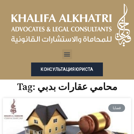
Перейти
к
содержимому
Menu
КОНСУЛЬТАЦИЯ ЮРИСТА
Tag: محامي عقارات بدبي
قضايا