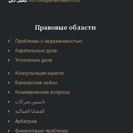
ايميل دبي:
info.dxb@khalifaadv.com
Правовые области
Проблемы с недвижимостью
Карательные дела
Уголовные дела
Консультация юриста
Банковские кейсы
Коммерческие вопросы
تاسيس شركات
القضايا العمالية
Арбитраж
Финансовые проблемы