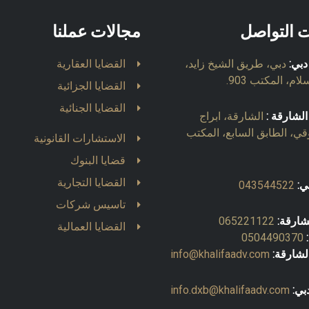
ت التواصل
مجالات عملنا
دبي:
دبي، طريق الشيخ زايد،
القضايا العقارية
ام، المكتب 903.
القضايا الجزائية
القضايا الجنائية
الشارقة :
الشارقة، ابراج
قي، الطابق السابع، المكتب
الاستشارات القانونية
قضايا البنوك
القضايا التجارية
ي:
043544522
تاسيس شركات
شارقة:
065221122
القضايا العمالية
0504490370
لشارقة:
info@khalifaadv.com
بي:
info.dxb@khalifaadv.com