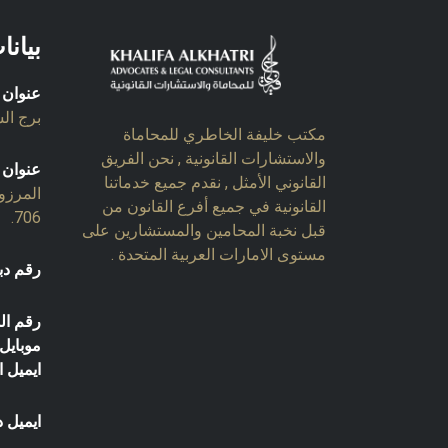
بيانا
عنوان 
برج السل
مكتب خليفة الخاطري للمحاماة
والاستشارات القانونية , نحن الفريق
عنوان 
القانوني الأمثل , نقدم جميع خدماتنا
المرزو
القانونية في جميع أفرع القانون من
706.
قبل نخبة المحامين والمستشارين على
مستوى الامارات العربية المتحدة .
رقم دب
رقم ال
موبايل:
ايميل ا
ايميل د