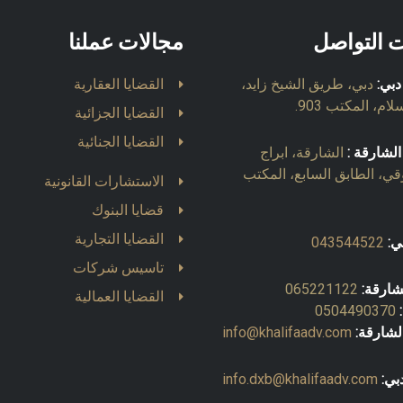
ت التواصل
مجالات عملنا
دبي:
دبي، طريق الشيخ زايد،
القضايا العقارية
ام، المكتب 903.
القضايا الجزائية
القضايا الجنائية
الشارقة :
الشارقة، ابراج
قي، الطابق السابع، المكتب
الاستشارات القانونية
قضايا البنوك
القضايا التجارية
ي:
043544522
تاسيس شركات
شارقة:
065221122
القضايا العمالية
0504490370
لشارقة:
info@khalifaadv.com
بي:
info.dxb@khalifaadv.com