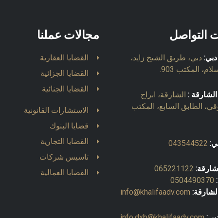
ت التواصل
مجالات عملنا
دبي:
دبي، طريق الشيخ زايد،
القضايا العقارية
ام، المكتب 903.
القضايا الجزائية
القضايا الجنائية
الشارقة :
الشارقة، ابراج
قي، الطابق السابع، المكتب
الاستشارات القانونية
قضايا البنوك
القضايا التجارية
ي:
043544522
تاسيس شركات
شارقة:
065221122
القضايا العمالية
0504490370
لشارقة:
info@khalifaadv.com
بي:
info.dxb@khalifaadv.com