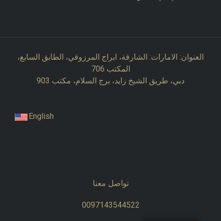
العنوان: الامارات: الشارقة، ابراج المرزوقي، الطابق السابع،
المكتب 706
دبي، طريق الشيخ زايد، برج السلام، مكتب 903
English
إدارة التسويق بواسطة شركة تواجد للبرمجة والتصميم
تواصل معنا
0097143544522​​