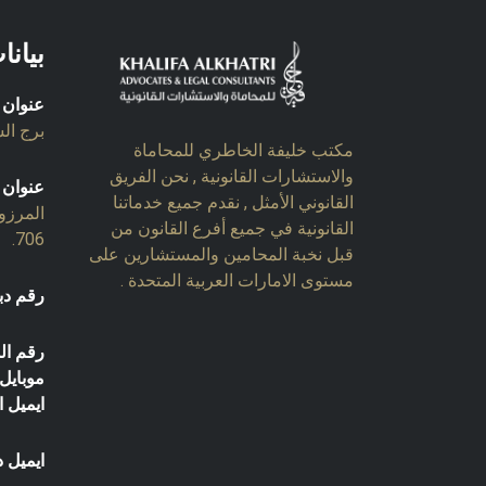
بيانا
عنوان 
برج السل
مكتب خليفة الخاطري للمحاماة
والاستشارات القانونية , نحن الفريق
عنوان 
القانوني الأمثل , نقدم جميع خدماتنا
المرزو
القانونية في جميع أفرع القانون من
706.
قبل نخبة المحامين والمستشارين على
مستوى الامارات العربية المتحدة .
رقم دب
رقم ال
موبايل:
ايميل ا
ايميل د