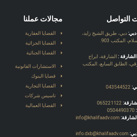
ت التواصل
مجالات عملنا
دبي:
دبي، طريق الشيخ زايد،
القضايا العقارية
ام، المكتب 903.
القضايا الجزائية
القضايا الجنائية
الشارقة :
الشارقة، ابراج
قي، الطابق السابع، المكتب
الاستشارات القانونية
قضايا البنوك
القضايا التجارية
ي:
043544522
تاسيس شركات
شارقة:
065221122
القضايا العمالية
0504490370
لشارقة:
info@khalifaadv.com
بي:
info.dxb@khalifaadv.com