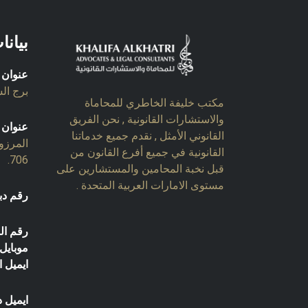
بيانا
عنوان 
برج السل
مكتب خليفة الخاطري للمحاماة
والاستشارات القانونية , نحن الفريق
عنوان 
القانوني الأمثل , نقدم جميع خدماتنا
المرزو
القانونية في جميع أفرع القانون من
706.
قبل نخبة المحامين والمستشارين على
مستوى الامارات العربية المتحدة .
رقم دب
رقم ال
موبايل:
ايميل ا
ايميل د