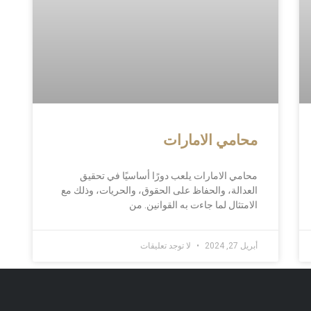
محامي الامارات
محامي الامارات يلعب دورًا أساسيًا في تحقيق
العدالة، والحفاظ على الحقوق، والحريات، وذلك مع
الامتثال لما جاءت به القوانين. من
أبريل 27, 2024
لا توجد تعليقات