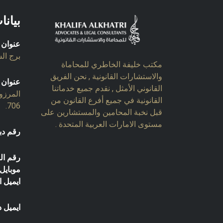
بيانا
عنوان 
برج السل
مكتب خليفة الخاطري للمحاماة
والاستشارات القانونية , نحن الفريق
عنوان 
القانوني الأمثل , نقدم جميع خدماتنا
المرزو
القانونية في جميع أفرع القانون من
706.
قبل نخبة المحامين والمستشارين على
مستوى الامارات العربية المتحدة .
رقم دب
رقم ال
موبايل:
ايميل ا
ايميل د