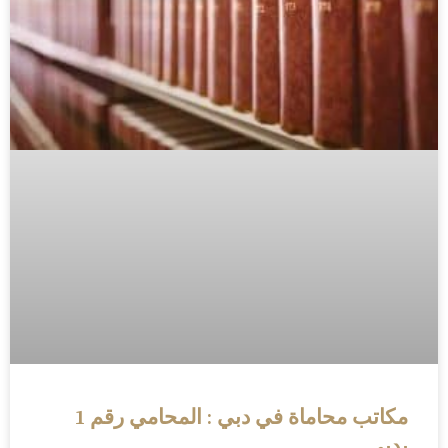
مكاتب محاماة في دبي : المحامي رقم 1
بدبي