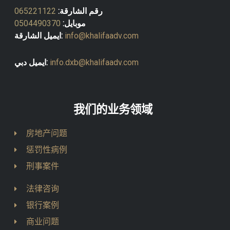
رقم الشارقة:
065221122
موبايل:
0504490370
info@khalifaadv.com
ايميل الشارقة:
info.dxb@khalifaadv.com
ايميل دبي:
我们的业务领域
房地产问题
惩罚性病例
刑事案件
法律咨询
银行案例
商业问题