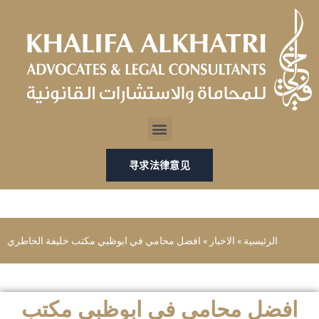
跳
至
内
容
Menu
寻求法律意见
الرئيسية
»
الاخبار
»
افضل محامي في ابوظبي مكتب خليفة الخاطري
افضل محامي في ابوظبي مكتب