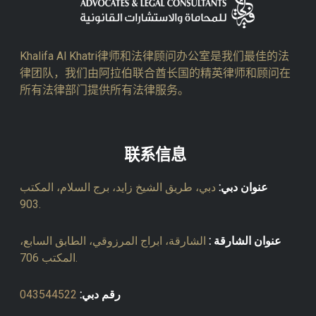
Khalifa Al Khatri律师和法律顾问办公室是我们最佳的法
律团队，我们由阿拉伯联合酋长国的精英律师和顾问在
所有法律部门提供所有法律服务。
联系信息
عنوان دبي:
دبي، طريق الشيخ زايد، برج السلام، المكتب
903.
عنوان الشارقة :
الشارقة، ابراج المرزوقي، الطابق السابع،
المكتب 706.
رقم دبي:
043544522