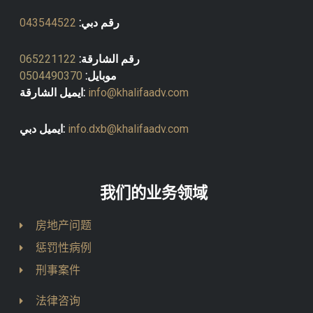
رقم دبي:
043544522
رقم الشارقة:
065221122
موبايل:
0504490370
info@khalifaadv.com
ايميل الشارقة:
info.dxb@khalifaadv.com
ايميل دبي:
我们的业务领域
房地产问题
惩罚性病例
刑事案件
法律咨询