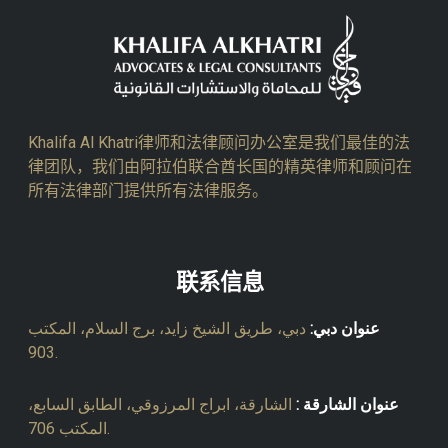
Khalifa Al Khatri律师和法律顾问办公室是我们最佳的法
律团队，我们由阿拉伯联合酋长国的精英律师和顾问在
所有法律部门提供所有法律服务。
联系信息
عنوان دبي:
دبي، طريق الشيخ زايد، برج السلام، المكتب
903.
عنوان الشارقة :
الشارقة، ابراج المرزوقي، الطابق السابع،
المكتب 706.