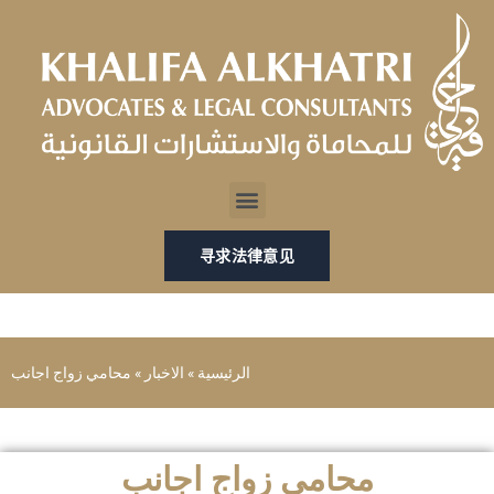
跳
至
内
容
Menu
寻求法律意见
الرئيسية
»
الاخبار
»
محامي زواج اجانب
محامي زواج اجانب