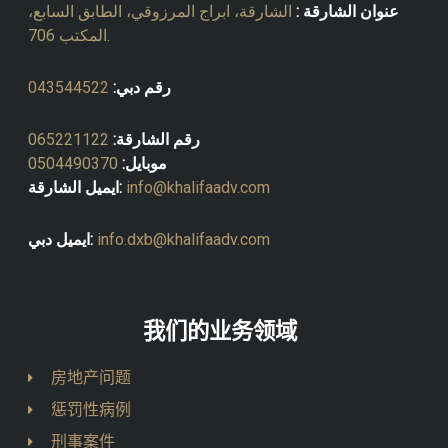
عنوان الشارقة :
الشارقة، ابراج المرزوقي، الطابق السابع،
المكتب 706.
رقم دبي:
043544522
رقم الشارقة:
065221122
موبايل:
0504490370
info@khalifaadv.com
ايميل الشارقة:
info.dxb@khalifaadv.com
ايميل دبي:
我们的业务领域
房地产问题
惩罚性病例
刑事案件