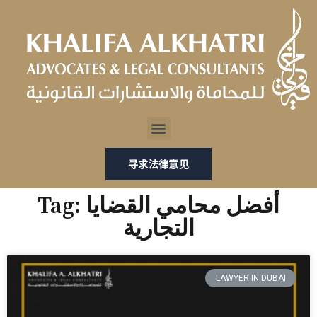
跳
至
内
容
Menu
寻求法律意见
Tag: أفضل محامي القضايا
التجارية
LAWYER IN DUBAI