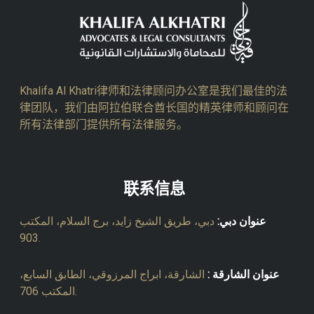
Khalifa Al Khatri律师和法律顾问办公室是我们最佳的法
律团队，我们由阿拉伯联合酋长国的精英律师和顾问在
所有法律部门提供所有法律服务。
联系信息
عنوان دبي:
دبي، طريق الشيخ زايد، برج السلام، المكتب
903.
عنوان الشارقة :
الشارقة، ابراج المرزوقي، الطابق السابع،
المكتب 706.