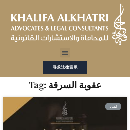
跳
至
内
容
Menu
寻求法律意见
Tag: عقوبة السرقة
قضايا