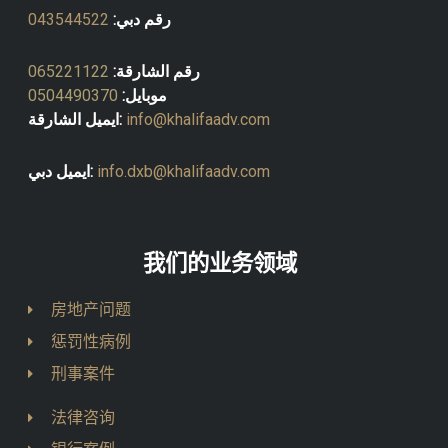
رقم دبي:
043544522
رقم الشارقة:
065221122
موبايل:
0504490370
info@khalifaadv.com
ايميل الشارقة:
info.dxb@khalifaadv.com
ايميل دبي:
我们的业务领域
房地产问题
惩罚性病例
刑事案件
法律咨询