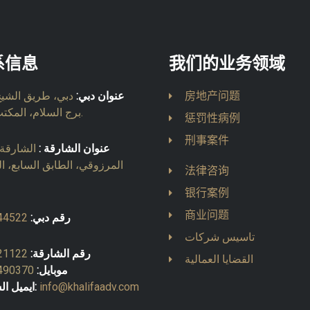
系信息
我们的业务领域
房地产问题
عنوان دبي:
دبي، طريق الشيخ 
برج السلام، المكتب 903.
惩罚性病例
刑事案件
عنوان الشارقة :
الشارقة، 
المرزوقي، الطابق السابع، ا
法律咨询
银行案例
商业问题
رقم دبي:
44522
تاسيس شركات
رقم الشارقة:
21122
القضايا العمالية
موبايل:
490370
info@khalifaadv.com
ايميل الشارقة: